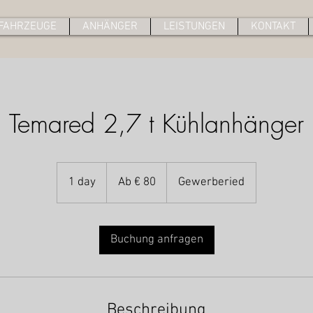
FAHRZEUGE
ANHÄNGER
LEISTUNGEN
KONTAKT
Temared 2,7 t Kühlanhänger
Ab
80
1 day
1
Ab € 80
Gewerberied
Euro
d
a
Buchung anfragen
Beschreibung