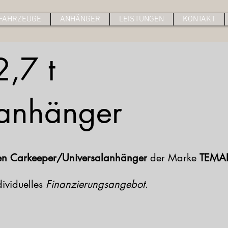
FAHRZEUGE
ANHÄNGER
LEISTUNGEN
KONTAKT
,7 t
lanhänger
en Carkeeper/Universalanhänger
der Marke
TEMA
dividuelles
Finanzierungsangebot
.