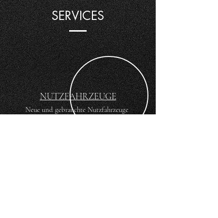
SERVICES
NUTZFAHRZEUGE
Neue und gebrauchte Nutzfahrzeuge
fair, schnell und zuverlässig
AUF- & AUSBAUTEN
Individuelle Fahrzeuggestaltung